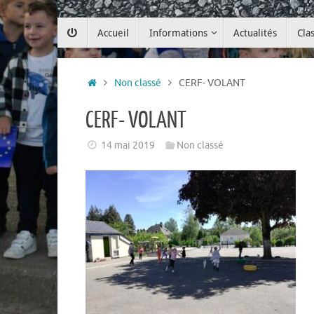
Passer
Accueil
Informations
Actualités
Cla
au
contenu
Accueil
Non classé
CERF- VOLANT
CERF- VOLANT
14 mai 2019
Non classé