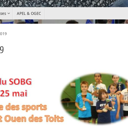
sses
APEL & OGEC
2019
19