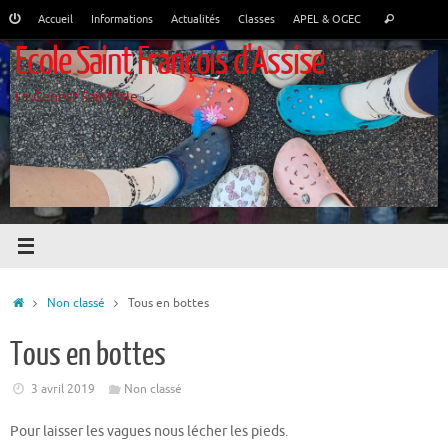
Passer
Recher
Accueil
Informations
Actualités
Classes
APEL & OGEC
Rechercher
au
pour
Ecole Saint François d'Assise
contenu
:
Le Genest Saint Isle
Accueil
Non classé
Tous en bottes
Tous en bottes
3 avril 2019
Non classé
Pour laisser les vagues nous lécher les pieds.