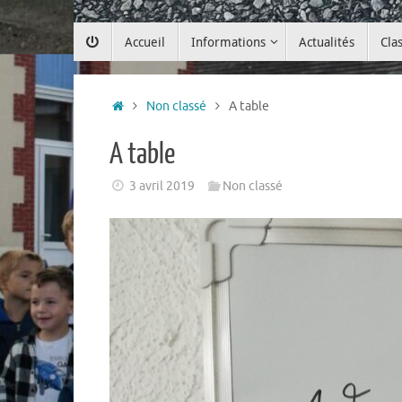
Passer
Accueil
Informations
Actualités
Cla
au
contenu
Accueil
Non classé
A table
A table
3 avril 2019
Non classé