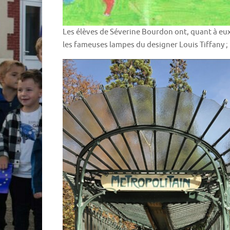
Les élèves de Séverine Bourdon ont, quant à eux,
les fameuses lampes du designer Louis Tiffany ; 