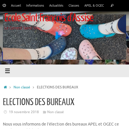
Passer
Recher
Accueil
Informations
Actualités
Classes
APEL & OGEC
Rechercher
au
pour
Ecole Saint François d'Assise
contenu
:
Le Genest Saint Isle
Accueil
Non classé
ELECTIONS DES BUREAUX
ELECTIONS DES BUREAUX
19 novembre 2018
Non classé
Nous vous informons de l’élection des bureaux APEL et OGEC ce