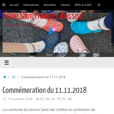
Passer
Recher
Accueil
Informations
Actualités
Classes
APEL & OGEC
Rechercher
au
pour
Ecole Saint François d'Assise
contenu
:
Le Genest Saint Isle
Accueil
CE
Commémoration du 11.11.2018
Commémoration du 11.11.2018
7 novembre 2018
CE
,
CM
,
GS - CP
,
PS - MS
La commune du Genest Saint Isle célèbre le centenaire de